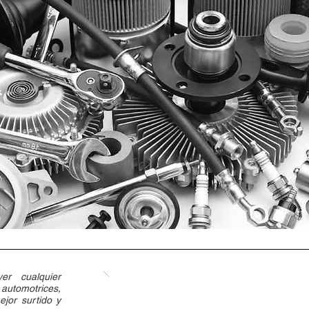
er cualquier
automotrices,
jor surtido y